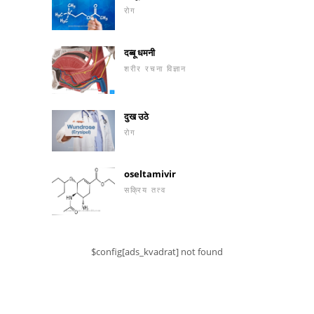
रोग
दब्बू धमनी
शरीर रचना विज्ञान
दुख उठे
रोग
oseltamivir
सक्रिय तत्व
$config[ads_kvadrat] not found