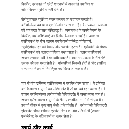
विपरीत, ब्रांकाई की छोटी शाखाओं में अब कोई उपास्थि या
सीरमसियस ग्रंथियां नहीं होती हैं।
सेरोमुकोसल ग्रंथियां तरल बलगम का उत्पादन करती हैं।
ब्रोंचीओल्स का व्यास एक मिलीमीटर से कम है। वे उपकला उपकला
की एक परत के साथ पंक्तिबद्ध हैं। श्वसन पथ के बाकी हिस्सों के
विपरीत, यहां कोशिकाएं घन हैं और बेलनाकार नहीं हैं। उपकला
कोशिकाओं के बीच बलगम बनाने वाली गॉब्लेट कोशिकाएं,
न्यूरोएंडोक्राइन कोशिकाएं और फागोसाइट्स हैं। ब्रोंकोली के मेहतर
कोशिकाओं को क्लारा कोशिका कहा जाता है। क्लारा कोशिकाएं
श्वसन उपकला की विशेष कोशिकाएं हैं। श्वसन उपकला के नीचे पेशी
ऊतक की एक परत होती है। मांसपेशियां चिकनी होती हैं और इसलिए
उन्हें मनमाने ढंग से नियंत्रित नहीं किया जा सकता है।
चार से पांच टर्मिनल ब्रांकिओल्स में ब्रांकिओल्स शाखा। ये टर्मिनल
ब्रांकिओल्स वायुमार्ग का अंतिम खंड है जो हवा को वहन करता है। वे
श्वसन ब्रोन्कियोल्स (ब्रोन्कोली रिस्पिरेटरी) में शाखा बदल जाते हैं।
श्वसन ब्रोंचीओल्स वायुमार्ग के गैस-एक्सचेंजिंग भागों में से एक है।
इसकी दीवार में कुछ वायु थैली (एल्वियोली) हैं। ब्रोन्कोली रिस्पिरेटरी
एल्वियोल सैक्स (सैकस एल्वोलारिस) का अंत एल्वियोली (डक्टस
एल्वेलेरेस) के नलिकाओं के ऊपर होता है।
कार्य और कार्य