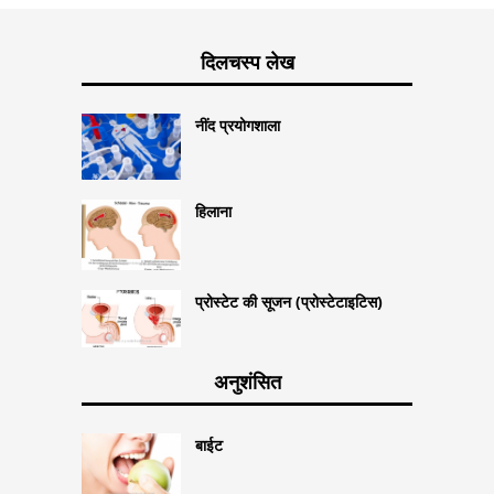
दिलचस्प लेख
नींद प्रयोगशाला
हिलाना
प्रोस्टेट की सूजन (प्रोस्टेटाइटिस)
अनुशंसित
बाईट