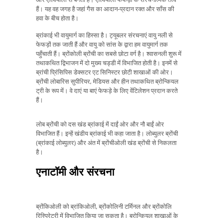
हैं। यह वह जगह है जहां गैस का आदान-प्रदान रक्त और साँस की
हवा के बीच होता है।
ब्रांकाई भी वायुमार्ग का हिस्सा है। ट्यूबलर संरचनाएं वायु नली से
फेफड़ों तक जाती हैं और वायु को सांस के द्वारा हम वायुमार्ग तक
पहुँचाती हैं। ब्रोंकोली ब्रोंची का सबसे छोटा वर्ग है। श्वासनली शुरू में
तथाकथित द्विभाजन में दो मुख्य चड्डी में विभाजित होती है। इनमें से
ब्रांची प्रिंसिपिस डेक्सटर एट सिनिस्टर छोटी शाखाओं की ओर।
ब्रोंची लोबारिस सुपीरियर, मेडियस और हीन तथाकथित ब्रोन्कियल
ट्री के रूप में। वे दाएं या बाएं फेफड़े के लिए वेंटिलेशन प्रदान करते
हैं।
लोब ब्रोंची को दस खंड ब्रांकाई में दाईं ओर और नौ बाईं ओर
विभाजित हैं। इन्हें खंडीय ब्रांकाई भी कहा जाता है। लोब्युलर ब्रोंची
(ब्रांकाई लोब्युलर) और अंत में ब्रोंचीओली खंड ब्रोंची से निकलता
है।
एनाटॉमी और संरचना
ब्रोंकिओली को ब्रांकिओली, ब्रोंकोलिनी टर्मिनल और ब्रोंकोलि
रिस्पिरेटरी में विभाजित किया जा सकता है। ब्रोन्कियल शाखाओं के