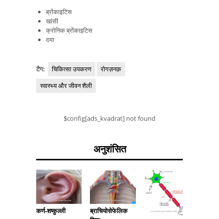
ब्रोंकाइटिस
खांसी
क्रोनिक ब्रोंकाइटिस
दमा
टैग:
चिकित्सा उपकरण
रोगज़नक़
स्वास्थ्य और जीवन शैली
$config[ads_kvadrat] not found
अनुशंसित
कर्ण-शष्कुल्ली
ब्राचियोसेफेलिक