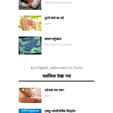
KRPERPROZESSE
पुराने कंधे का दर्द
लक्षण
श्वसन श्रृंखला
KRPERPROZESSE
$config[ads_neboscreb] not found
सर्वाधिक देखा गया
दर्दनाक मल त्याग
लक्षण
एक्यूट कोलीनर्जिक सिंड्रोम