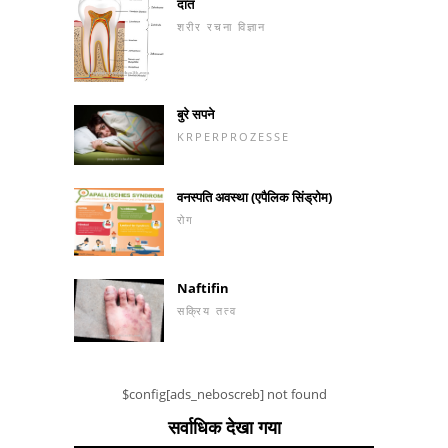
दांत
शरीर रचना विज्ञान
बुरे सपने
KRPERPROZESSE
वनस्पति अवस्था (एपैलिक सिंड्रोम)
रोग
Naftifin
सक्रिय तत्व
$config[ads_neboscreb] not found
सर्वाधिक देखा गया