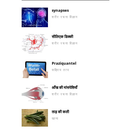
synapses
शरीर रचना विज्ञान
सीलिएक डिक्की
शरीर रचना विज्ञान
Praziquantel
सक्रिय तत्व
आँख की मांसपेशियाँ
शरीर रचना विज्ञान
ताड़ की कली
खाना