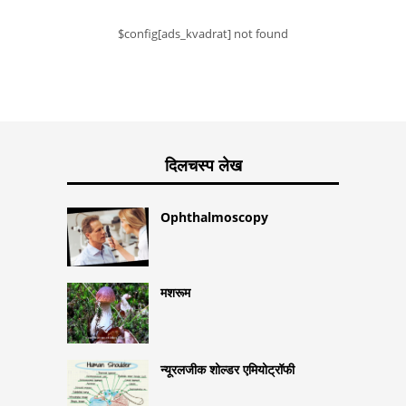
$config[ads_kvadrat] not found
दिलचस्प लेख
Ophthalmoscopy
मशरूम
न्यूरलजीक शोल्डर एमियोट्रॉफी