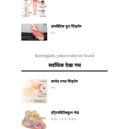
डायबिटिक फुट सिंड्रोम
रोग
$config[ads_neboscreb] not found
सर्वाधिक देखा गया
कार्पल टनल सिंड्रोम
रोग
एट्रियोवेंटीक्यूलर नोड
शरीर रचना विज्ञान