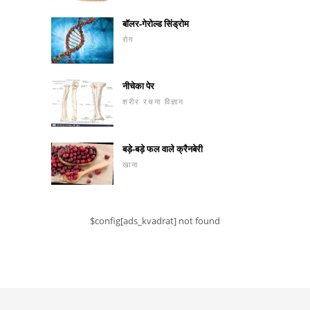
बॉलर-गेरोल्ड सिंड्रोम
रोग
नीचेका पेर
शरीर रचना विज्ञान
बड़े-बड़े फल वाले क्रैनबेरी
खाना
$config[ads_kvadrat] not found