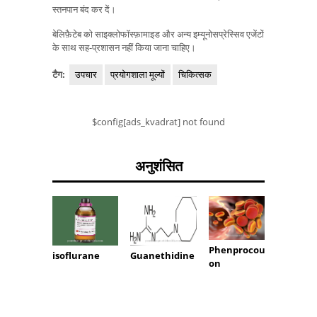
स्तनपान बंद कर दें।
बेलिफ़ैटेब को साइक्लोफॉस्फ़ामाइड और अन्य इम्यूनोसप्रेस्सिव एजेंटों
के साथ सह-प्रशासन नहीं किया जाना चाहिए।
टैग:
उपचार
प्रयोगशाला मूल्यों
चिकित्सक
$config[ads_kvadrat] not found
अनुशंसित
Phenprocoum
सेरोटोनिन
isoflurane
Guanethidine
on