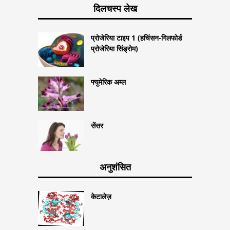
दिलचस्प लेख
प्रोजेरिया टाइप 1 (हचिंसन-गिलफोर्ड
प्रोजेरिया सिंड्रोम)
फ्युमेरिक अम्ल
सेंसर
अनुशंसित
केटालेज़