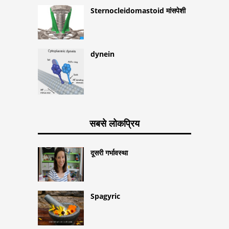
Sternocleidomastoid मांसपेशी
dynein
सबसे लोकप्रिय
दूसरी गर्भावस्था
Spagyric