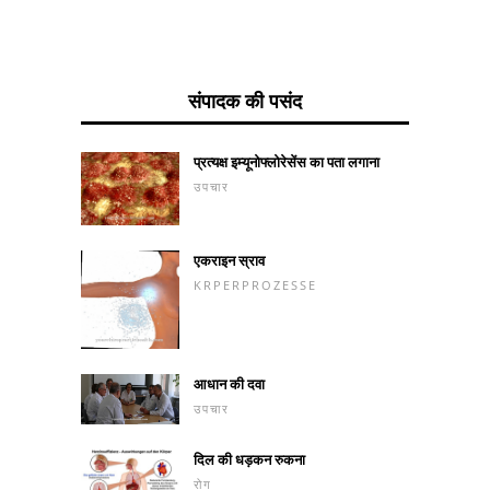
संपादक की पसंद
प्रत्यक्ष इम्यूनोफ्लोरेसेंस का पता लगाना
उपचार
एकराइन स्राव
KRPERPROZESSE
आधान की दवा
उपचार
दिल की धड़कन रुकना
रोग