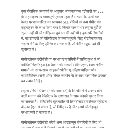
कुछ नैदानिक ​​अध्ययनों के अनुसार, मोनोक्लोनल एंटीबॉडी का SLE
के पाठ्यक्रम पर महत्वपूर्ण प्रभाव पड़ता है। हालांकि, अभी तक
केवल प्रभावकारिता का अध्ययन SLE रोगियों पर कम गंभीर रोग
पाठ्यक्रम के साथ किया गया है, जिनके पास गंभीर ल्यूपस गुर्दे की
सूजन नहीं थी और तंत्रिका दुर्बलता भी नहीं थी। कुछ परिस्थितियों
में, यह डॉक्टरों को बेलिफ़ैटाब के बजाय पुराने, सिद्ध रीटक्सिमैब का
सहारा लेने के लिए प्रेरित कर सकता है, जो गंभीर ल्यूपस को भी
सुधारता है।
मोनोक्लोनल एंटीबॉडी का प्रभाव उन रोगियों में साबित हुआ है जो
कॉर्टिकॉस्टिरॉइड्स (अधिक गंभीर मामलों) और एएसए (कम गंभीर
मामलों) के साथ-साथ साइक्लोस्पोरिन ए, एज़ियाथोप्रिन और
साइटेटैटिक्स (सभी ऑफ-लेबल उपयोग में) के साथ पारंपरिक उपचार
का जवाब देते हैं।
ल्यूपस एरिथेमेटोसस (गंभीर थकावट) के सिलसिले में अक्सर होने
वाली थकान को बेलिबेटाब के प्रशासन के साथ काफी सुधार किया
जा सकता है। बेलिएस्टैब घुलनशील बी-लिम्फोसाइट उत्तेजक प्रोटीन
बीएलवाईएस से बांधता है, जो निष्क्रिय है और इसमें ऑटोइम्यून
प्रभाव नहीं हो सकता है।
मोनोक्लोनल एंटीबॉडी थेरेपी अन्य ऑटोइम्यून बीमारियों के लिए भी
उपयुक्त हो सकती है जिसमें रक्त में एक बढ़ी हुई बीएलएस एकाग्रता