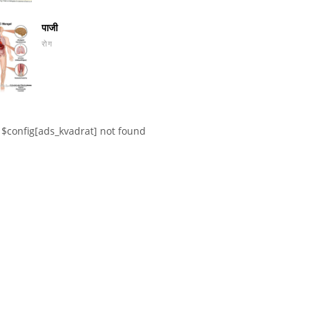
पाजी
रोग
$config[ads_kvadrat] not found