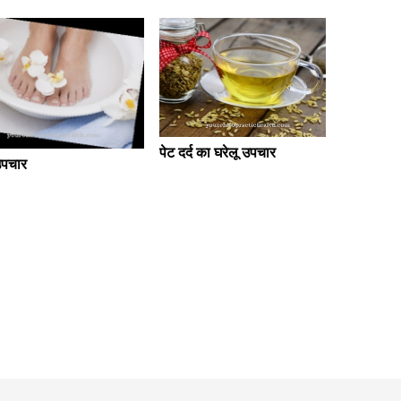
पेट दर्द का घरेलू उपचार
सूखे, फटे
उपचार