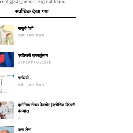
config[ads_neboscreb] not found
सर्वाधिक देखा गया
मामूली पेशी
शरीर रचना विज्ञान
प्रतिगामी क्रमाकुंचन
KRPERPROZESSE
ग्रंथियों
शरीर रचना विज्ञान
क्रोनिक रीनल फेल्योर (क्रोनिक किडनी
फेल्योर)
रोग
जन्म लेना