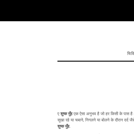
चिक
ए
शुष्क मुँह
एक ऐसा अनुभव है जो हर किसी के पास है और
सूखा रहे या चबाने, निगलने या बोलने के दौरान दर्द 
शुष्क मुँह
.