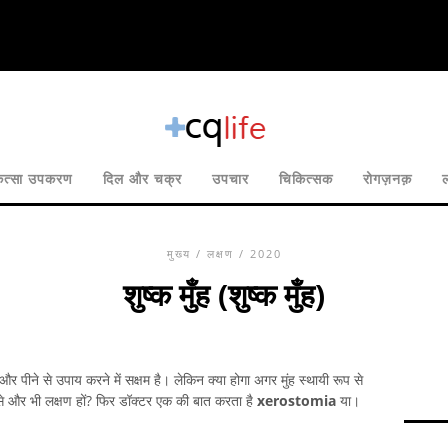
ित्सा उपकरण
दिल और चक्र
उपचार
चिकित्सक
रोगज़नक़
ल
मुख्य
/
लक्षण
/ 2020
शुष्क मुँह (शुष्क मुँह)
 पीने से उपाय करने में सक्षम है। लेकिन क्या होगा अगर मुंह स्थायी रूप से
जैसे और भी लक्षण हों? फिर डॉक्टर एक की बात करता है
xerostomia
या।